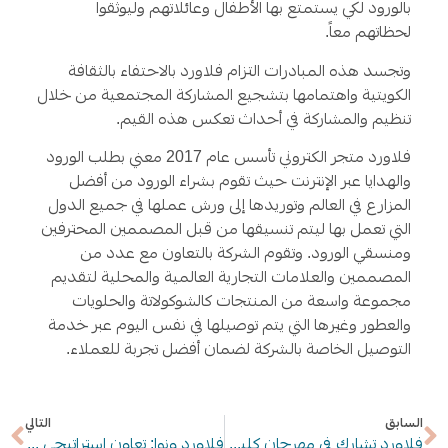
بالورود لكي يستمتع بها الأطفال وعائلاتهم وليوثقوا
لحظاتهم معاً.
وتجسد هذه المبادرات التزام فلاورد بالاحتفاء بالثقافة
الكويتية واهتمامها بتشجيع المشاركة المجتمعية من خلال
تنظيم والمشاركة في أحداث تعكس هذه القيم.
فلاورد متجر الكتروني تأسس عام 2017 معني بطلب الورود
والهدايا عبر الإنترنت حيث تقوم بشراء الورود من أفضل
المزارع في العالم وتوريدها إلى ورش عملها في جميع الدول
التي تعمل بها ليتم تنسيقها من قبل المصممين المحترفين
ومنسقي الورود. وتقوم الشركة بالتعاون مع عدد من
المصممين والعلامات التجارية العالمية والمحلية لتقديم
مجموعة واسعة من المنتجات كالشوكولاتة والحلويات
والعطور وغيرها التي يتم توصيلها في نفس اليوم عبر خدمة
التوصيل الخاصة بالشركة لضمان أفضل تجربة للعملاء.
السابق
التالي
فلاورد تشارك في مهرجان كلية الكويت التقنية لدعم طلاب المدارس الحكومية
فلاورد ونوا: تعاون استراتيجي لإطلاق أفخم التمور السعودية في شهر رمضان المبارك