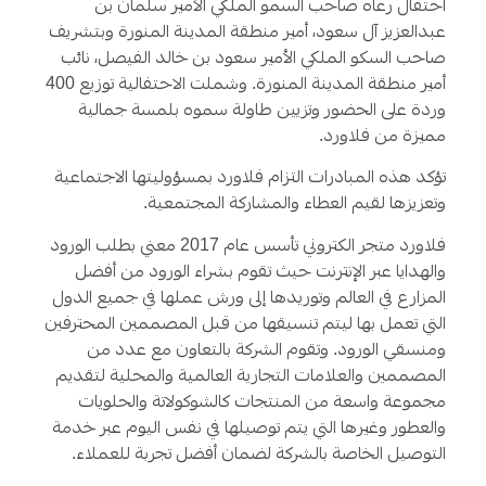
احتفال رعاه صاحب السمو الملكي الأمير سلمان بن
عبدالعزيز آل سعود، أمير منطقة المدينة المنورة وبتشريف
صاحب السكو الملكي الأمير سعود بن خالد الفيصل، نائب
أمير منطقة المدينة المنورة. وشملت الاحتفالية توزيع 400
وردة على الحضور وتزيين طاولة سموه بلمسة جمالية
مميزة من فلاورد.
تؤكد هذه المبادرات التزام فلاورد بمسؤوليتها الاجتماعية
وتعزيزها لقيم العطاء والمشاركة المجتمعية.
فلاورد متجر الكتروني تأسس عام 2017 معني بطلب الورود
والهدايا عبر الإنترنت حيث تقوم بشراء الورود من أفضل
المزارع في العالم وتوريدها إلى ورش عملها في جميع الدول
التي تعمل بها ليتم تنسيقها من قبل المصممين المحترفين
ومنسقي الورود. وتقوم الشركة بالتعاون مع عدد من
المصممين والعلامات التجارية العالمية والمحلية لتقديم
مجموعة واسعة من المنتجات كالشوكولاتة والحلويات
والعطور وغيرها التي يتم توصيلها في نفس اليوم عبر خدمة
التوصيل الخاصة بالشركة لضمان أفضل تجربة للعملاء.