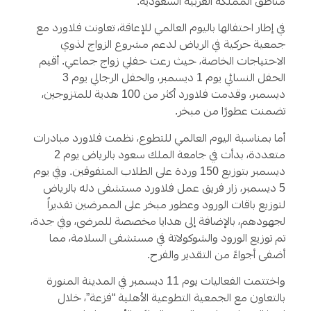
مناطق المملكة العربية السعودية.
في إطار احتفالها باليوم العالمي للإعاقة، تعاونت فلاورد مع
جمعية حركية في الرياض لدعم مشروع الزواج لذوي
الاحتياجات الخاصة، حيث رعت حفلي زواج جماعي. أقيم
الحفل النسائي يوم 1 ديسمبر، والحفل الرجالي يوم 3
ديسمبر، وقدمت فلاورد أكثر من 100 هدية للمتزوجين،
تضمنت عطورًا من مبخر.
أما بمناسبة اليوم العالمي للتطوع، نظمت فلاورد مبادرات
متعددة، بدأت في جامعة الملك سعود بالرياض يوم 2
ديسمبر بتوزيع 150 وردة على الطلاب المتفوقين. وفي يوم
5 ديسمبر، زار فريق عمل فلاورد مستشفى دله بالرياض
لتوزيع باقات الورود وعطور مبخر على الممرضين تقديراً
لجهودهم، بالإضافة إلى هدايا مخصصة للمرضى، وفي جدة،
تم توزيع الورود والشوكولاتة في مستشفى السلامة، مما
أضفى أجواءً من التقدير والفرح.
واختتمت الفعاليات يوم 11 ديسمبر في المدينة المنورة
بالتعاون مع الجمعية التطوعية الأهلية “فزعة”، خلال