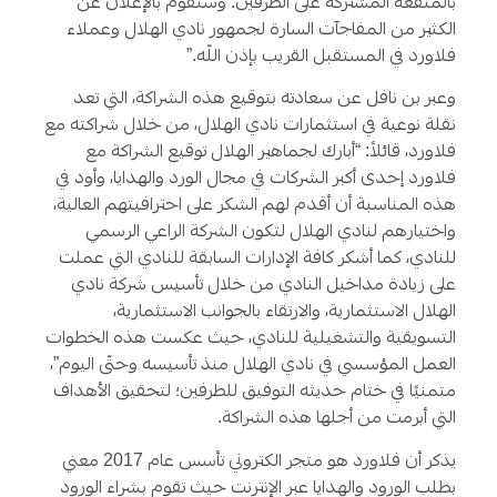
بالمنفعة المشتركة على الطرفين. وسنقوم بالإعلان عن
الكثير من المفاجآت السارة لجمهور نادي الهلال وعملاء
فلاورد في المستقبل القريب بإذن اللّه.”
وعبر بن نافل عن سعادته بتوقيع هذه الشراكة، التي تعد
نقلة نوعية في استثمارات نادي الهلال، من خلال شراكته مع
فلاورد، قائلاً: “أبارك لجماهير الهلال توقيع الشراكة مع
فلاورد إحدى أكبر الشركات في مجال الورد والهدايا، وأود في
هذه المناسبة أن أقدم لهم الشكر على احترافيتهم العالية،
واختيارهم لنادي الهلال لتكون الشركة الراعي الرسمي
للنادي، كما أشكر كافة الإدارات السابقة للنادي التي عملت
على زيادة مداخيل النادي من خلال تأسيس شركة نادي
الهلال الاستثمارية، والارتقاء بالجوانب الاستثمارية،
التسويقية والتشغيلية للنادي، حيث عكست هذه الخطوات
العمل المؤسسي في نادي الهلال منذ تأسيسه وحتّى اليوم”،
متمنيًا في ختام حديثه التوفيق للطرفين؛ لتحقيق الأهداف
التي أبرمت من أجلها هذه الشراكة.
يذكر أن فلاورد هو متجر الكتروني تأسس عام 2017 معني
بطلب الورود والهدايا عبر الإنترنت حيث تقوم بشراء الورود