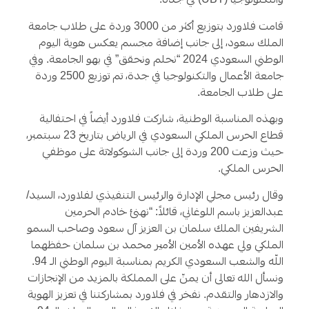
والتكنولوجيا (
UBT
) في جدة.
قامت فلاورد بتوزيع أكثر من
3000
وردة على طلاب جامعة
الملك سعود، إلى جانب إضافة مجسم يعكس هوية اليوم
الوطني السعودي
2024
“نحلم ونحقق” في بهو الجامعة. وفي
جامعة الأعمال والتكنولوجيا في جدة، تم توزيع
2500
وردة
على طلاب الجامعة.
وبهذه المناسبة الوطنية، شاركت فلاورد أيضاً في احتفالية
قطاع الحرس الملكي السعودي في الرياض بتاريخ
23
سبتمبر،
حيث وزعت
200
وردة إلى جانب الشوكولاتة على موظفي
الحرس الملكي.
وقال رئيس مجلي الإدارة والرئيس التنفيذي لفلاورد، السيد/
عبدالعزيز باسم اللوغاني، قائلاً: “نهنئ خادم الحرمين
الشريفين الملك سلمان بن العزيز آل سعود وصاحب السمو
الملكي ولي عهده الأمين الأمير محمد بن سلمان حفظهما
اللّه والشعب السعودي الكريم بمناسبة اليوم الوطني الـ
94
.
ونسأل الله تعالى أن يمنّ على المملكة بالمزيد من الإنجازات
والازدهار والتقدم. نفخر في فلاورد بمشاركتنا في تعزيز الهوية