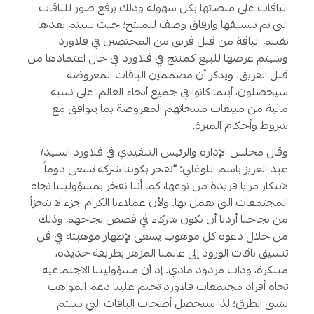
الباقات على منصاتها بكل سهولة وذلك برفع صور للباقات
التي تم تنسيقها وارفاق وصف للمنتج؛ حيث سيتم بعدها
تقييم الباقة من قبل فريق من المختصين في فلاورد
وسيتم عرضها للبيع كمنتج في فلاورد في حال اعتمادها من
قبل الفريق. ويذكر أن مصممين الباقات المعروضة
سيحصلون، أينما كانوا في جميع أنحاء العالم، على نسبة
مالية من مبيعات منتجاتهم المعروضة بما يتوافق مع
شروط وأحكام الميزة.
وقال مجلس الإدارة والرئيس التنفيذي في فلاورد السيد/
عبد العزيز باسم اللوغاني: “نفخر بكوننا شركة تسعى دوماً
لابتكار مزايا فريدة من نوعها، كما أننا نفخر بمسؤوليتنا تجاه
المجتمعات التي نعمل بها. ولأن عملاءنا الكرام جزء لا يتجزأ
من نجاحنا أردنا أن نكون شركاء في قصص نجاحهم وذلك
من خلال دعوة كل موهوب يسعى لإظهار موهبته في فن
تنسيق باقات الورود إلى عالمنا المزهر بطريقة جديدة،
مبتكرة، وذات مردود مادي. إذ أن مسؤوليتنا الاجتماعية
تجاه أفراد مجتمعات فلاورد تحتم علينا دعم المواهب
بشتى الطرق؛ لذا سيحصل أصحاب الباقات التي سيتم