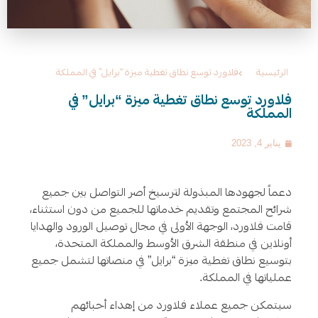
الرئيسية
فلاورد توسع نطاق تغطية ميزة “برايل” في المملكة
فلاورد توسع نطاق تغطية ميزة “برايل” في
المملكة
يناير 4, 2023
د
عماً لجهودها المبذولة
لترسيخ أصر التواصل بين جميع
شرائح المجتمع وتقديم خدماتها للجميع من دون استثناء،
قامت فلاورد
،
الوجهة الأولى في مجال توصيل الورود والهدايا
أونلاين في منطقة الشرق الأوسط والمملكة المتحدة،
بتوسيع نطاق تغطية ميزة “برايل” في منصاتها لتشمل جميع
عملياتها في المملكة
.
سيتمكن جميع عملاء فلاورد من إهداء أحبائهم