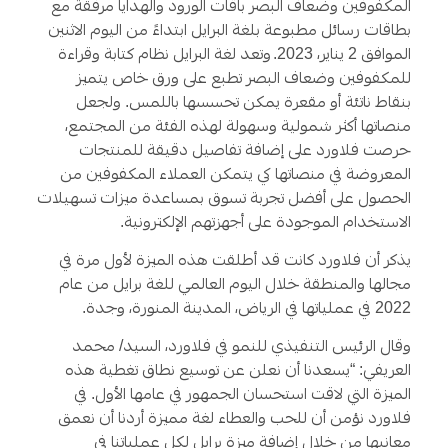
المكفوفين وضعاف البصر باقات الورود والهدايا مرفقة مع
بطاقات رسائل مطبوعة بلغة البرايل ابتداءً من اليوم الاثنين
الموافق 2 يناير، 2023. وتعد لغة البرايل نظام كتابة وقراءة
للمكفوفين وضعاف البصر تطبع على ورق خاص يتميز
بنقاط ناتئة أو مقعرة يمكن تحسسها باللمس. ولجعل
منصاتها أكثر شمولية وسهولة لهذه الفئة من المجتمع،
حرصت فلاورد على إضافة تفاصيل دقيقة للمنتجات
المعروضة في منصاتها كي يتمكن العملاء المكفوفين من
الحصول على أفضل تجربة تسوق بمساعدة ميزات تسهيلات
الاستخدام الموجودة على أجهزتهم الإلكترونية.
يذكر أن فلاورد كانت قد أطلقت هذه الميزة لأول مرة في
مجالها والمنطقة خلال اليوم العالمي للغة برايل من عام
2022 في عملياتها في الرياض، المدينة المنورة، وجدة.
وقال الرئيس التنفيذي للنمو في فلاورد، السيد/ محمد
العريفي: “يسعدنا أن نعلن عن توسيع نطاق تغطية هذه
الميزة التي لاقت استحسان الجمهور في عامها الأول. في
فلاورد نؤمن أن للحب والعطاء لغة مميزة أردنا أن نعمق
معانيها من خلال إضافة ميزة برايل لكل عملياتنا في