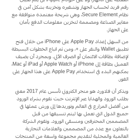
الفعلية على الجهاز، ولا على خوادم Apple، بل يتم تعيين
رقم فريد لحساب الجهاز وتشفيره وتخزينه بشكل آمن في
نظام Secure Element، وهي شريحة معتمدة متوافقة مع
معايير الصناعة ومصممة لتخزين معلومات الدفع بأمان
على الجهاز.
من السهل إعداد Apple Pay على iPhone من خلال فتح
تطبيق Wallet والنقر على +، ومن ثم اتباع الخطوات البسيطة
لإضافة بطاقات الائتمان أو الصرف الآلي. وبمجرد أن يضيف
العميل بطاقة إلى iPhone أو Apple Watch أو iPad أو Mac،
يمكنهم البدء في استخدام Apple Pay على هذا الجهاز على
الفور.
ويذكر أن فلاورد هو متجر الكتروني تأسس عام 2017 معني
بطلب الورود والهدايا عبر الإنترنت حيث نقوم بشراء الورود
من أفضل المزارع في العالم وتوريدها إلى ورش عملها في
جميع الدول التي تعمل بها ليتم تنسيقها من قبل
المصممين المحترفين ومنسقي الورود. وتقوم الشركة
بالتعاون مع عدد من المصممين والعلامات التجارية
العالمية والمحلية لتقديم مجموعة واسعة من المنتجات