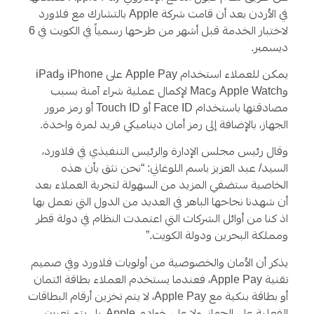
في الأردن بعد أن قامت شركة Apple بالتشارك مع فلاورد
لاختبار الخدمة قبل أشهر من طرحها رسمياً في الكويت في 6
ديسمبر.
يمكن للعملاء استخدام Apple Pay على iPhone وiPad
وApple Watch وMac لإكمال عملية شراء آمنة بسبب
مصادقتها باستخدام Face ID أو Touch ID أو رمز مرور
الجهاز، بالإضافة إلى رمز أمان ديناميكي فريد لمرة واحدة.
وقال رئيس مجلس الإدارة والرئيس التنفيذي في فلاورد،
السيد/ عبد العزيز باسم اللوغاني: “نحن نثق بأن هذه
الخاصية ستضفي المزيد من السهولة لتجربة العملاء بعد
أن شهدنا نجاحها الباهر في العديد من الدول التي نعمل بها
اذ كنا من أوائل الشركات التي اعتمدت النظام في دولة قطر
ومملكة البحرين ودولة الكويت.”
يذكر أن الأمان والخصوصية من أولويات فلاورد وفي صميم
تقنية Apple Pay، فعندما يستخدم العملاء بطاقة ائتمان
أو بطاقة بنكية مع Apple Pay، لا يتم تخزين أرقام البطاقات